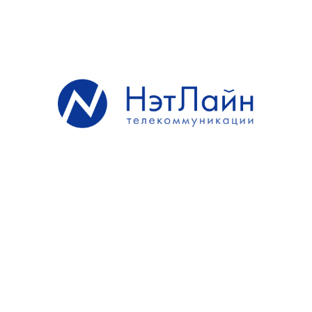
Профессиональные
решения
на основе современных
технологий
Предоставляем комплексные услуги связи, включая
цифровую телефонию, доступ в интернет, аренду каналов, а
также проектирование, прокладку и обслуживание линий
связи, установку телекоммуникационного оборудования.
Профессиональные
решения
на основе современных
технологий